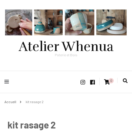
Atelier Whenua
Poterie et Bois
0
Accueil
kit rasage 2
kit rasage 2