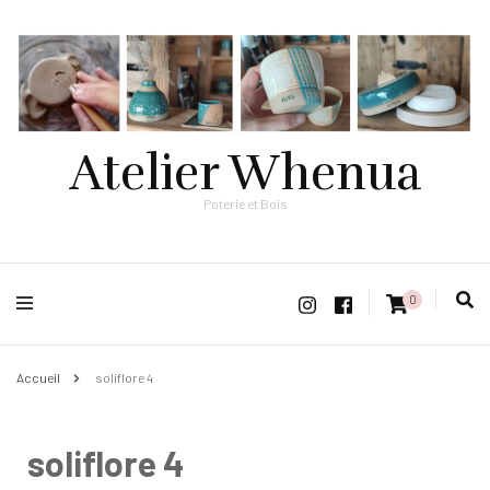
Atelier Whenua
Poterie et Bois
0
Accueil
soliflore 4
soliflore 4