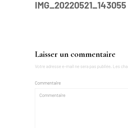
IMG_20220521_143055
Navigation
d'article
Laisser un commentaire
Votre adresse e-mail ne sera pas publiée.
Les cha
Commentaire