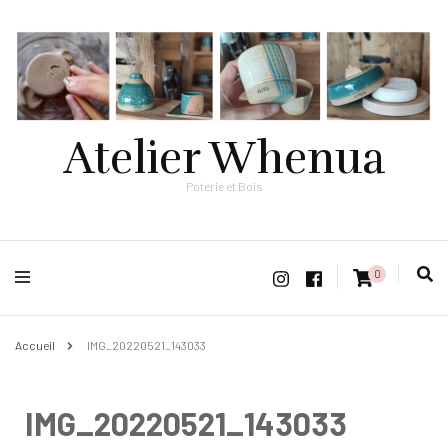
Atelier Whenua
Poterie et Bois
0
Accueil
IMG_20220521_143033
IMG_20220521_143033