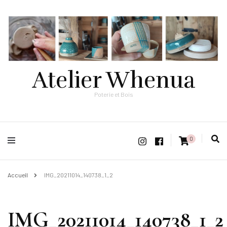
Atelier Whenua
Poterie et Bois
0
Accueil
IMG_20211014_140738_1_2
IMG_20211014_140738_1_2