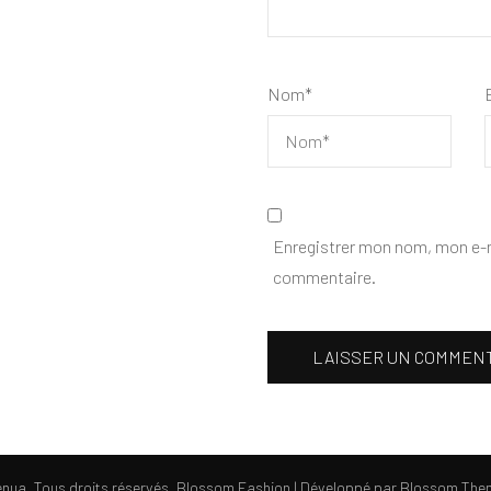
Nom
*
Enregistrer mon nom, mon e-m
commentaire.
enua
. Tous droits réservés.
Blossom Fashion | Développé par
Blossom The