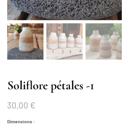
Soliflore pétales -1
30,00
€
Dimensions :