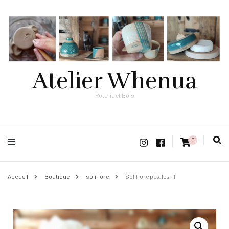
Atelier Whenua
Poterie et Bois
0
Accueil
Boutique
soliflore
Soliflore pétales -1