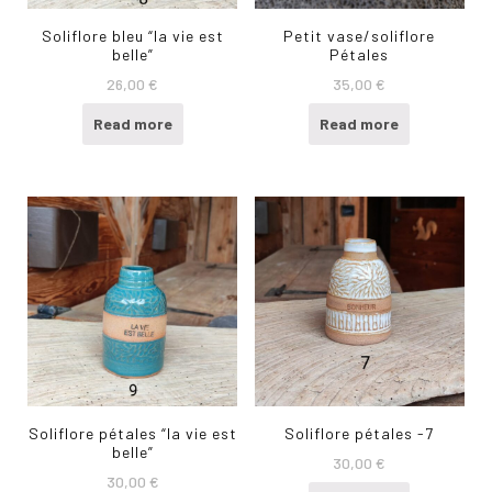
Soliflore bleu “la vie est
Petit vase/soliflore
belle”
Pétales
26,00
€
35,00
€
Read more
Read more
Soliflore pétales “la vie est
Soliflore pétales -7
belle”
30,00
€
30,00
€